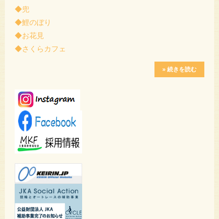
◆兜
◆鯉のぼり
◆お花見
◆さくらカフェ
» 続きを読む