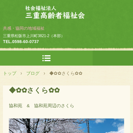
共感・協同の地域福祉
三重県松阪市上川町3821-2（本部）
TEL.0598-60-0737
トップ
›
ブログ
›
◆✿✿さくら✿✿
◆✿✿さくら✿✿
協和苑 & 協和苑周辺のさくら