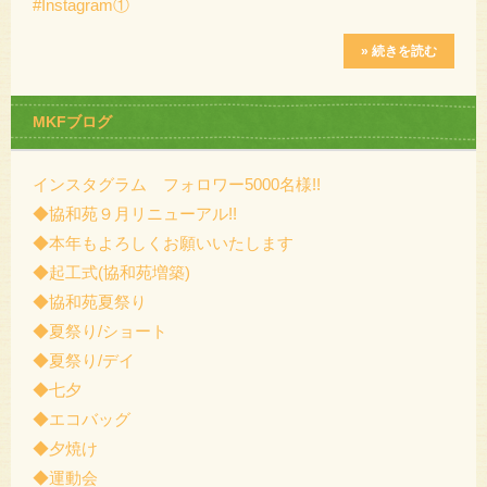
#Instagram①
» 続きを読む
MKFブログ
インスタグラム フォロワー5000名様!!
◆協和苑９月リニューアル!!
◆本年もよろしくお願いいたします
◆起工式(協和苑増築)
◆協和苑夏祭り
◆夏祭り/ショート
◆夏祭り/デイ
◆七夕
◆エコバッグ
◆夕焼け
◆運動会